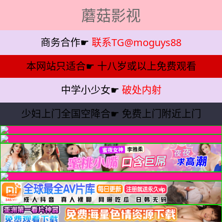
蘑菇影视
商务合作☛
联系TG@moguys88
本网站只适合☛
十八岁或以上免费观看
中学小少女☛
破处内射
少妇上门全国空降合☛
免费上门附近上门