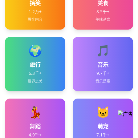
搞笑
美食
1.2万+
8.5千+
爆笑内容
美味诱惑
🌍
🎵
旅行
音乐
6.3千+
9.7千+
世界之美
音乐盛宴
💃
🐱
舞蹈
萌宠
4.9千+
7.1千+