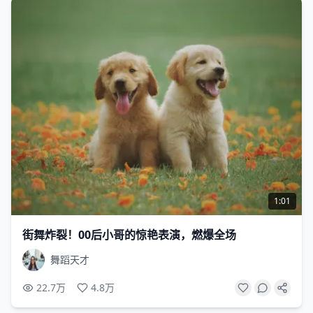
1:01
街舞炸裂！00后小哥的惊艳表演，燃爆全场
舞蹈天才
22.7万
4.8万