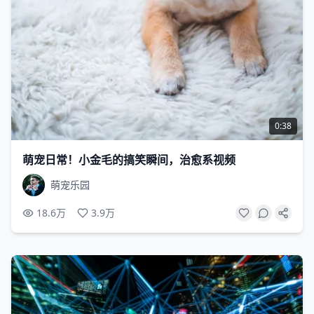
0:38
萌宠日常！小金毛的搞笑瞬间，治愈系视频
萌宠乐园
18.6万
3.9万