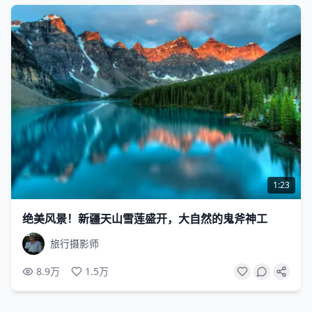
1:23
绝美风景！新疆天山雪莲盛开，大自然的鬼斧神工
旅行摄影师
8.9万
1.5万