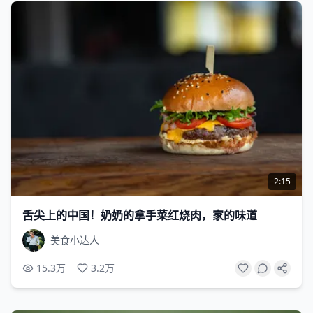
2:15
舌尖上的中国！奶奶的拿手菜红烧肉，家的味道
美食小达人
15.3万
3.2万